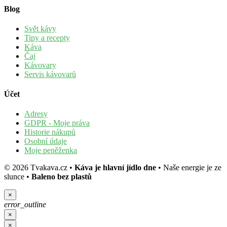
Blog
Svět kávy
Tipy a recepty
Káva
Čaj
Kávovary
Servis kávovarů
Účet
Adresy
GDPR - Moje práva
Historie nákupů
Osobní údaje
Moje peněženka
©
2026
Tvakava.cz
•
Káva je hlavní jídlo dne
•
Naše energie je ze
slunce
•
Baleno bez plastů
×
error_outline
×
×