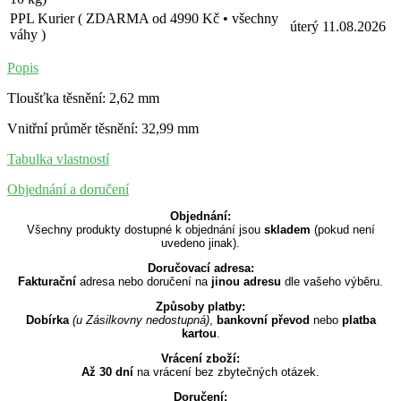
PPL Kurier ( ZDARMA od 4990 Kč • všechny
úterý
11.08.2026
váhy )
Popis
Tloušťka těsnění: 2,62 mm
Vnitřní průměr těsnění: 32,99 mm
Tabulka vlastností
Objednání a doručení
Objednání:
Všechny produkty dostupné k objednání jsou
skladem
(pokud není
uvedeno jinak).
Doručovací adresa:
Fakturační
adresa nebo doručení na
jinou adresu
dle vašeho výběru.
Způsoby platby:
Dobírka
(u Zásilkovny nedostupná)
,
bankovní převod
nebo
platba
kartou
.
Vrácení zboží:
Až 30 dní
na vrácení bez zbytečných otázek.
Doručení: