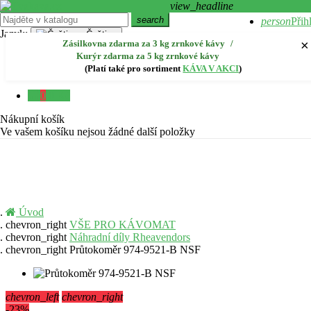
view_headline
Přihlásit se přes Facebook
search
person
Přih
Jazyk:
Čeština
×
Zásilkovna zdarma za 3 kg zrnkové kávy
/
create
Regi
Kurýr zdarma za 5 kg zrnkové kávy
Slovenčina
sk
(Platí také pro sortiment
KÁVA V AKCI
)
Magyar
hu
close
0
0 Kč
Menu
Nákupní košík
Ve vašem košíku nejsou žádné další položky
Úvod
chevron_right
VŠE PRO KÁVOMAT
chevron_right
Náhradní díly Rheavendors
chevron_right
Průtokoměr 974-9521-B NSF
chevron_left
chevron_right
-23%