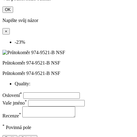
OK
Napište svůj názor
×
-23%
Průtokoměr 974-9521-B NSF
Průtokoměr 974-9521-B NSF
Quality:
*
Oslovení
*
Vaše jméno
*
Recenze
*
Povinná pole