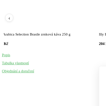
‹
lly Arabica Selection Brasile zrnková káva 250 g
Illy
04 Kč
204
Popis
Tabulka vlastností
Objednání a doručení
Vš