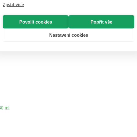
Vrácení zboží:
Zjistit více
Až 30 dní
na vrácení bez zbytečných otázek.
Doručení:
Povolit cookies
Popřít vše
Nastavení cookies