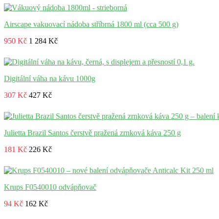
Airscape vakuovací nádoba stříbrná 1800 ml (cca 500 g)
950 Kč
1 284 Kč
Digitální váha na kávu 1000g
307 Kč
427 Kč
Julietta Brazil Santos čerstvě pražená zrnková káva 250 g
181 Kč
226 Kč
Krups F0540010 odvápňovač
94 Kč
162 Kč