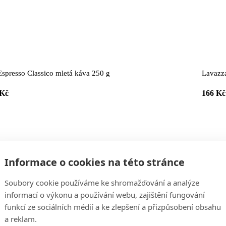
 Espresso Classico mletá káva 250 g
Lavazz
 Kč
166 Kč
Informace o cookies na této stránce
Objednání:
echny produkty dostupné k objednání jsou
skladem
(pokud není uvedeno jina
Soubory cookie používáme ke shromažďování a analýze
Doručovací adresa:
informací o výkonu a používání webu, zajištění fungování
Fakturační
adresa nebo doručení na
jinou adresu
dle vašeho výběru.
funkcí ze sociálních médií a ke zlepšení a přizpůsobení obsahu
Způsoby platby:
Dobírka
(u Zásilkovny nedostupná)
,
bankovní převod
nebo
platba kartou
.
a reklam.