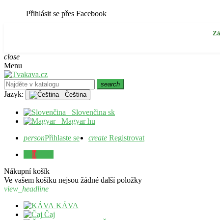
Přihlásit se přes Facebook
Zá
close
Menu
search
Jazyk:
Čeština
Slovenčina
sk
Magyar
hu
person
Přihlaste se
create
Registrovat
0
0 Kč
Nákupní košík
Ve vašem košíku nejsou žádné další položky
view_headline
KÁVA
Čaj