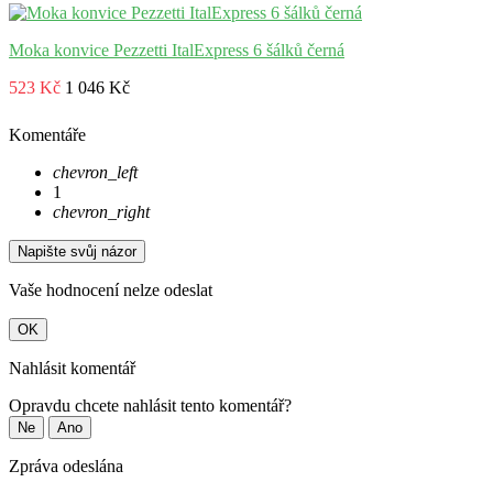
Moka konvice Pezzetti ItalExpress 6 šálků černá
523 Kč
1 046 Kč
Komentáře
chevron_left
1
chevron_right
Napište svůj názor
Vaše hodnocení nelze odeslat
OK
Nahlásit komentář
Opravdu chcete nahlásit tento komentář?
Ne
Ano
Zpráva odeslána