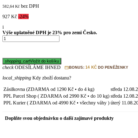
bez DPH
582,64 Kč
927 Kč
-24%
i
Výše uplatněné DPH je 23% pro zemi Česko.
shopping_cart
Vložit do košíku
check
ODESÍLÁME IHNED
14 KČ
BONUS:
DO PENĚŽENKY
local_shipping
Kdy zboží dostanu?
Zásilkovna (ZDARMA od 1290 Kč • do 4 kg)
středa
12.08.
PPL Parcel Shop ( ZDARMA od 2990 Kč • do 10 kg)
středa
12.08.
PPL Kurier ( ZDARMA od 4990 Kč • všechny váhy )
úterý
11.08.2
Doplňte svou objednávku o další zajímavé produkty