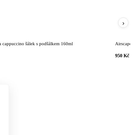
›
a cappuccino šálek s podšálkem 160ml
Airscape v
950 Kč
k).