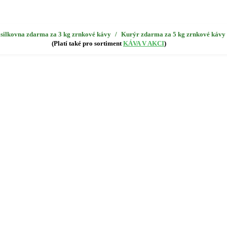
silkovna zdarma za 3 kg zrnkové kávy
/
Kurýr zdarma za 5 kg zrnkové kávy
(Platí také pro sortiment
KÁVA V AKCI
)