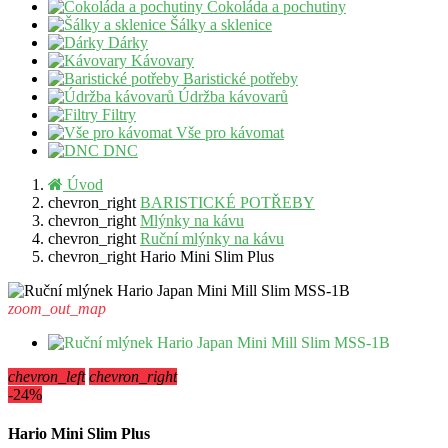
Čokoláda a pochutiny
Šálky a sklenice
Dárky
Kávovary
Baristické potřeby
Údržba kávovarů
Filtry
Vše pro kávomat
DNC
Úvod
chevron_right
BARISTICKÉ POTŘEBY
chevron_right
Mlýnky na kávu
chevron_right
Ruční mlýnky na kávu
chevron_right
Hario Mini Slim Plus
zoom_out_map
chevron_left
chevron_right
-24%
Hario Mini Slim Plus