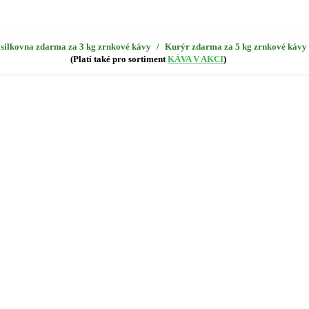
silkovna zdarma za 3 kg zrnkové kávy
/
Kurýr zdarma za 5 kg zrnkové kávy
(Platí také pro sortiment
KÁVA V AKCI
)