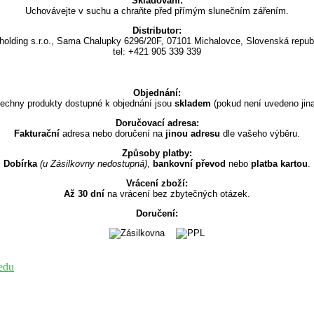
Skladování:
Uchovávejte v suchu a chraňte před přímým slunečním zářením.
Distributor:
holding s.r.o., Sama Chalupky 6296/20F, 07101 Michalovce, Slovenská repub
tel: +421 905 339 339
Objednání:
echny produkty dostupné k objednání jsou
skladem
(pokud není uvedeno jina
Doručovací adresa:
Fakturační
adresa nebo doručení na
jinou adresu
dle vašeho výběru.
Způsoby platby:
Dobírka
(u Zásilkovny nedostupná)
,
bankovní převod
nebo
platba kartou
.
Vrácení zboží:
Až 30 dní
na vrácení bez zbytečných otázek.
Doručení: