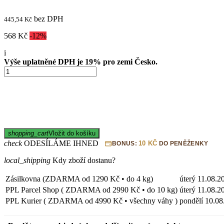
bez DPH
445,54 Kč
568 Kč
-12%
i
Výše uplatněné DPH je 19% pro zemi Česko.
shopping_cart
Vložit do košíku
check
ODESÍLÁME IHNED
10 KČ
BONUS:
DO PENĚŽENKY
local_shipping
Kdy zboží dostanu?
Zásilkovna (ZDARMA od 1290 Kč • do 4 kg)
úterý
11.08.2
PPL Parcel Shop ( ZDARMA od 2990 Kč • do 10 kg)
úterý
11.08.2
PPL Kurier ( ZDARMA od 4990 Kč • všechny váhy )
pondělí
10.08