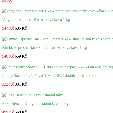
93 Kč
Vergnano Espresso Bar zrnková káva 1 kg
547 Kč
636 Kč
Kimbo Espresso Bar Extra Cream zrnková káva 1 kg
540 Kč
659 Kč
Philips Saeco odvápňovač CA6700/22 double pack 2 x 250ml
232 Kč
331 Kč
Enzo Bencini Allegro instantní káva 500g
499 Kč
568 Kč