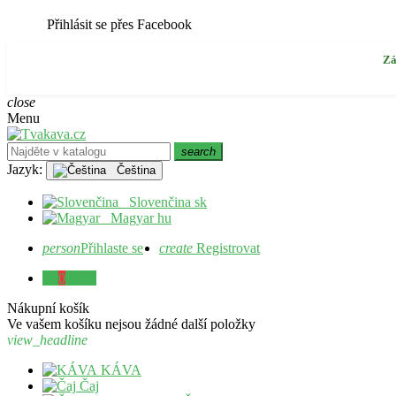
Přihlásit se přes Facebook
Zá
close
Menu
search
Jazyk:
Čeština
Slovenčina
sk
Magyar
hu
person
Přihlaste se
create
Registrovat
0
0 Kč
Nákupní košík
Ve vašem košíku nejsou žádné další položky
view_headline
KÁVA
Čaj