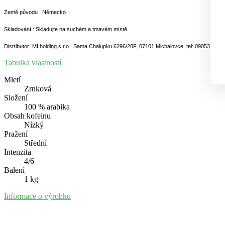
Země původu : Německo
Skladování : Skladujte na suchém a tmavém místě
Distributor: MI holding s.r.o., Sama Chalupku 6296/20F, 07101 Michalovce, tel: 0905339339
Tabulka vlastností
Mletí
Zrnková
Složení
100 % arabika
Obsah kofeinu
Nízký
Pražení
Střední
Intenzita
4/6
Balení
1 kg
Informace o výrobku