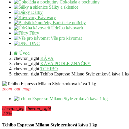
Čokoláda a pochutiny
Šálky a sklenice
Dárky
Kávovary
Baristické potřeby
Údržba kávovarů
Filtry
Vše pro kávomat
DNC
Úvod
chevron_right
KÁVA
chevron_right
KÁVA PODLE ZNAČKY
chevron_right
TCHIBO
chevron_right
Tchibo Espresso Milano Style zrnková káva 1 k
zoom_out_map
chevron_left
chevron_right
-12%
Tchibo Espresso Milano Style zrnková káva 1 kg