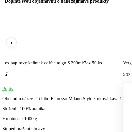
Doplňte svou objednávku o další zajímavé produkty
‹
imex papírový kelímek coffee to go S 200ml/7oz 50 ks
Verg
3 Kč
547
Popis
Obchodní název : Tchibo Espresso Milano Style zrnková káva 1 kg
Složení : 100% arabika
Hmotnost : 1000 g
Stupeň pražení : tmavý