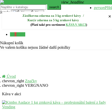
view_headline
Přihlásit se přes Facebook
search
person
Přih
Jazyk:
Čeština
×
Zásilkovna zdarma za 3 kg zrnkové kávy
/
create
Regi
Kurýr zdarma za 5 kg zrnkové kávy
Slovenčina
sk
(Platí také pro sortiment
KÁVA V AKCI
)
Magyar
hu
close
0
0 Kč
Menu
Nákupní košík
Ve vašem košíku nejsou žádné další položky
Úvod
chevron_right
Značky
chevron_right
VERGNANO
Káva v akci