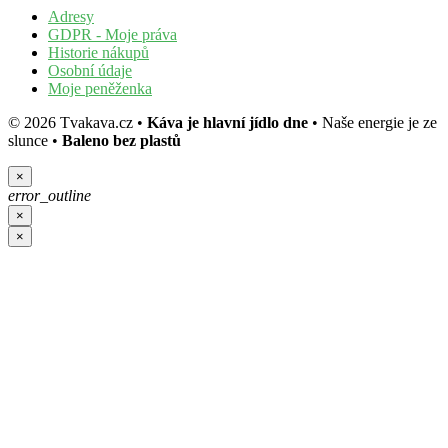
Adresy
GDPR - Moje práva
Historie nákupů
Osobní údaje
Moje peněženka
©
2026
Tvakava.cz
•
Káva je hlavní jídlo dne
•
Naše energie je ze
slunce
•
Baleno bez plastů
×
error_outline
×
×