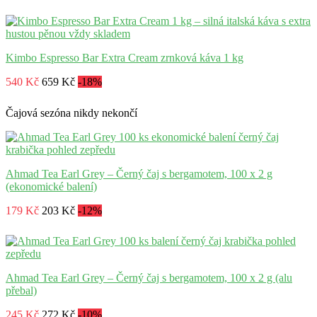
Kimbo Espresso Bar Extra Cream zrnková káva 1 kg
540 Kč
659 Kč
-18%
Čajová sezóna nikdy nekončí
Ahmad Tea Earl Grey – Černý čaj s bergamotem, 100 x 2 g
(ekonomické balení)
179 Kč
203 Kč
-12%
Ahmad Tea Earl Grey – Černý čaj s bergamotem, 100 x 2 g (alu
přebal)
245 Kč
272 Kč
-10%