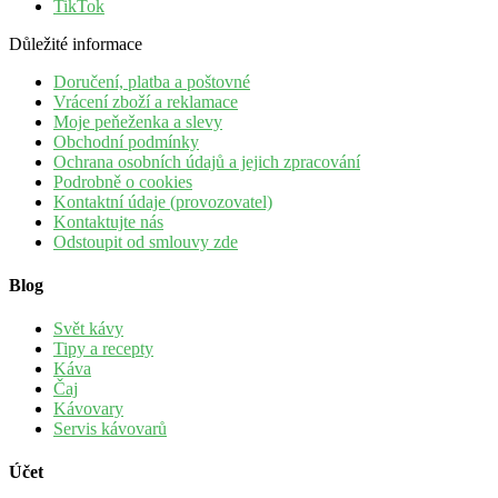
TikTok
Důležité informace
Doručení, platba a poštovné
Vrácení zboží a reklamace
Moje peňeženka a slevy
Obchodní podmínky
Ochrana osobních údajů a jejich zpracování
Podrobně o cookies
Kontaktní údaje (provozovatel)
Kontaktujte nás
Odstoupit od smlouvy zde
Blog
Svět kávy
Tipy a recepty
Káva
Čaj
Kávovary
Servis kávovarů
Účet