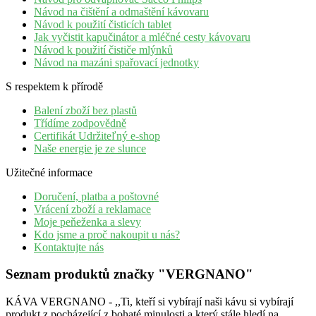
Návod na čištění a odmaštění kávovaru
Návod k použití čisticích tablet
Jak vyčistit kapučinátor a mléčné cesty kávovaru
Návod k použití čističe mlýnků
Návod na mazáni spařovací jednotky
S respektem k přírodě
Balení zboží bez plastů
Třídíme zodpovědně
Certifikát Udržiteľný e-shop
Naše energie je ze slunce
Užitečné informace
Doručení, platba a poštovné
Vrácení zboží a reklamace
Moje peňeženka a slevy
Kdo jsme a proč nakoupit u nás?
Kontaktujte nás
Seznam produktů značky "VERGNANO"
KÁVA VERGNANO - ,,Ti, kteří si vybírají naši kávu si vybírají
produkt z pocházející z bohaté minulosti a který stále hledí na