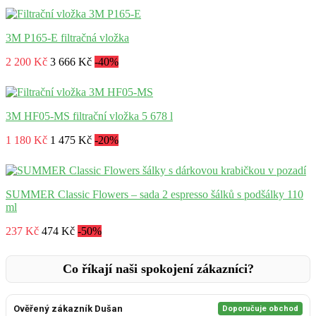
3M P165-E filtračná vložka
2 200 Kč
3 666 Kč
-40%
3M HF05-MS filtrační vložka 5 678 l
1 180 Kč
1 475 Kč
-20%
SUMMER Classic Flowers – sada 2 espresso šálků s podšálky 110
ml
237 Kč
474 Kč
-50%
Co říkají naši spokojení zákazníci?
Ověřený zákazník Dušan
Doporučuje obchod