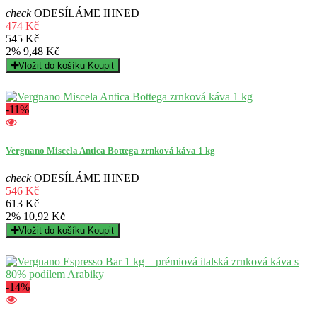
check
ODESÍLÁME IHNED
474 Kč
545 Kč
2%
9,48 Kč
Vložit do košíku
Koupit
-11%
Vergnano Miscela Antica Bottega zrnková káva 1 kg
check
ODESÍLÁME IHNED
546 Kč
613 Kč
2%
10,92 Kč
Vložit do košíku
Koupit
-14%